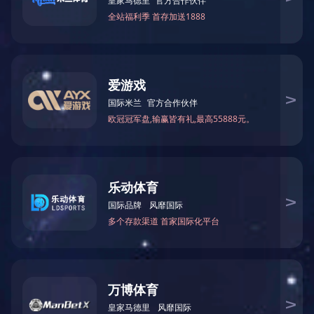
Contact us
审的方式对该项
电话：0471-5223613（张宝桐）
2.项目概况与
投诉电话：0471-5223607（总师办）、0471-
2.1招标项目
5223600（经营管理部）
2.2建设地点
邮箱：imzs@med10best.com
网址：//med10best.com/
2.3招标规模
地址：内蒙古自治区呼和浩特市赛罕区鄂尔
2.4项目计划投资：
多斯东街12号银联大厦10层
2.5标段划分：
标段编号