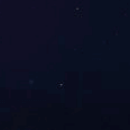
信息公开网”（/
人将在上述网站
家企业信用信息公
过程中招标人将
标）。 （4）
的承诺书,格式
3.2.6.财
承诺书，新注册
3.2.7投标
建筑行为，并郑
目管理人员；工
理人员数量的5
及其他资料的真