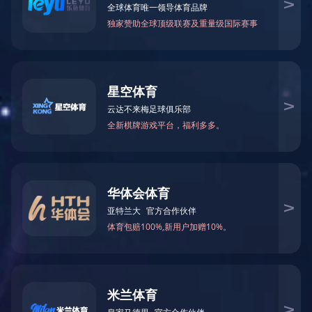
招标公告
招标采购
Bidding
内蒙古自治区
招标公告
中标公示
国际贸易代理
1.招标条件
本招标项目
林业和草原局
联系我们