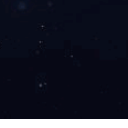
3.3其他要求：//
4.招标文件的获
凡有意参加
（北京时间
式为
"nmgzf\"
的
5.投标文件的递
投标文件递
工程建设电子招
6.发布公告的媒
本次招标公
（
//www.cebpubs