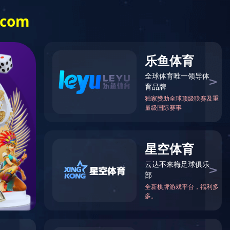
节能环保
专家登记
人才招聘