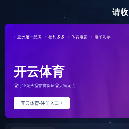
米兰体育平台官方网站
米兰体育平台官方
关于我们
新闻动态
网站-米兰（中
国）