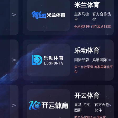
当前位置：
米兰体育平台官方网站
>>招标采购>>中标公示
语音及数据业务项目（二次）成交候选人公示
量：
4754
次
1011的中国邮政集团有限公司乌兰察布市分公司及旗县分公司固
将本次招标的成交候选人公示如下：