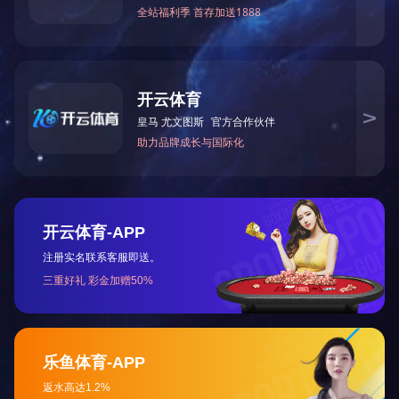
联 系 人：
电 话：182479
三、招标代理机构
招标代理机
地 址：内
联 系 人：
电 话：0471-
电子邮件：nmg
米兰体育平台官方网站-米兰（中国）
/
关