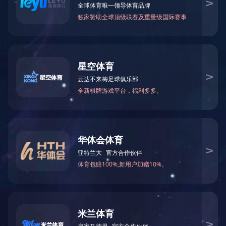
中标公示
招标采购
Bidding
中国邮政集团
招标公告
中标公示
根据招标投标
国际贸易代理
业部车辆维修保养
一、成交人名称
第1包：大
联系我们
第一成交人