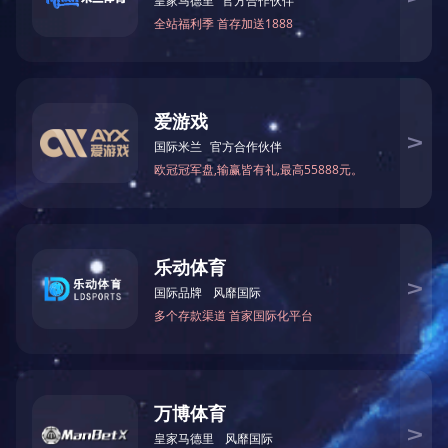
Contact us
成交价格（折
服务期：自
电话：0471-5223613（张宝桐）
服务地点：
投诉电话：0471-5223607（总师办）、0471-
第二成交人
5223600（经营管理部）
成交价格（折
服务期：自
邮箱：imzs@med10best.com
服务地点：
网址：//med10best.com/
第2包：小
地址：内蒙古自治区呼和浩特市赛罕区鄂尔
第一成交人
多斯东街12号银联大厦10层
成交价格（折
服务期：自
服务地点：
第二成交人
成交价格（折
服务期：自
服务地点：
二、采购人的名称
采购人：中
地 址：内