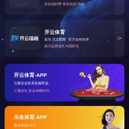
米兰体育平台官方网站-米兰（中国）
/
关
Copyright © 2002-2026 米兰体育平台官方网站-米兰（中国） All rights
reserved.