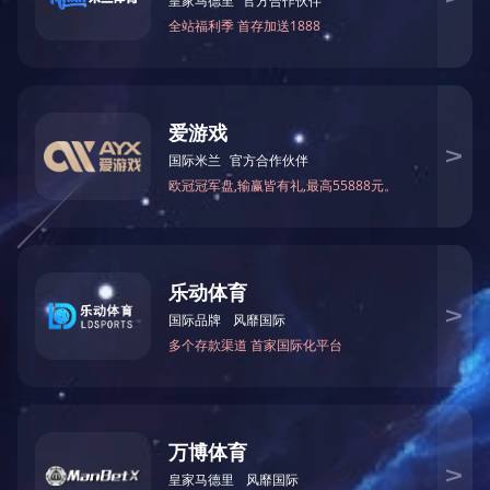
可行性研究
PPP咨询
设备监理
本文系原创稿
联系我们
Contact us
电话：0471-5223613（张宝桐）
投诉电话：0471-5223607（总师办）、0471-
5223600（经营管理部）
邮箱：imzs@med10best.com
网址：//med10best.com/
地址：内蒙古自治区呼和浩特市赛罕区鄂尔
多斯东街12号银联大厦10层