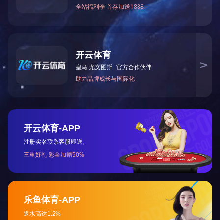
米兰体育平台官方网站-米兰（中国）
/
关
Copyright © 2002-2026 米兰体育平台官方网站-米兰（中国） All rights
reserved.