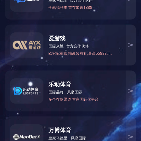
可行性研究
行了复审，结
会后，东
PPP咨询
了米兰体育平
本项目整个过
设备监理
虽低但仍体现
联系我们
Contact us
电话：0471-5223613（张宝桐）
本文系原创稿
投诉电话：0471-5223607（总师办）、0471-
5223600（经营管理部）
邮箱：imzs@med10best.com
网址：//med10best.com/
地址：内蒙古自治区呼和浩特市赛罕区鄂尔
多斯东街12号银联大厦10层