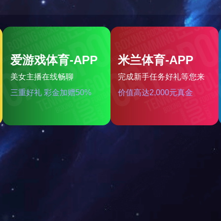
米兰体育平台官方网站-米兰（中国） 以专业的评审流
顺利通过评审，彰显了在市政公用工程评审领域的专业实
。
本文系原创稿件，仅代表作者立场，任何单位以及个人未经许可