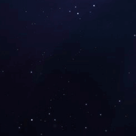
米兰体育平台官方网站-米兰（中
Copyright © 2002-2026 米兰体育平台官方网站-米兰（中国） All
reserved.