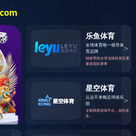
节能环保
专家登记
人才招聘