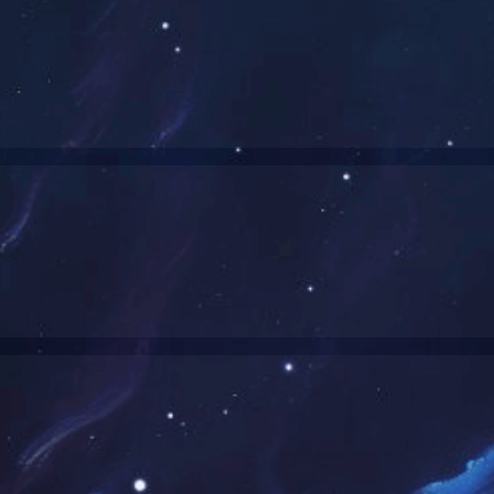
评估咨询
专业评审赋能水源厂改造工程，
发布时间：2026-03-31 浏览
内蒙古中实工程招标咨询有限责任公司受东乌珠穆沁旗住
里雅斯太镇第二水源厂设施设备改造工程初步设计评审工
该项目总投资2500.51万元，改造后水厂供水能力将达150
项目评审中，公司快速组建给排水、建筑、结构、电气、
国家规范及可研批复要求，组织函审评审会并提出专业修
026年1月29日完成最终评审确认。