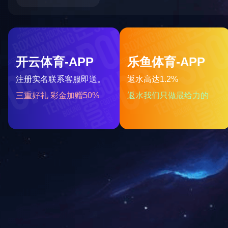
可行性研究
求，
PPP咨询
护航
设备监理
联系我们
Contact us
电话：0471-5223613（张宝桐）
投诉电话：0471-5223607（总师办）、0471-
5223600（经营管理部）
邮箱：imzs@med10best.com
网址：//med10best.com/
地址：内蒙古自治区呼和浩特市赛罕区鄂尔
多斯东街12号银联大厦10层