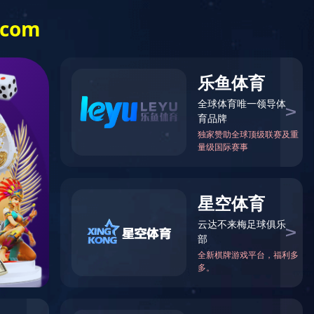
节能环保
专家登记
人才招聘