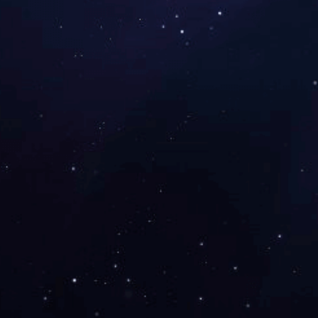
米兰体育平台官方网站-米兰（中
Copyright © 2002-2026 米兰体育平台官方网站-米兰（中国） All
reserved.