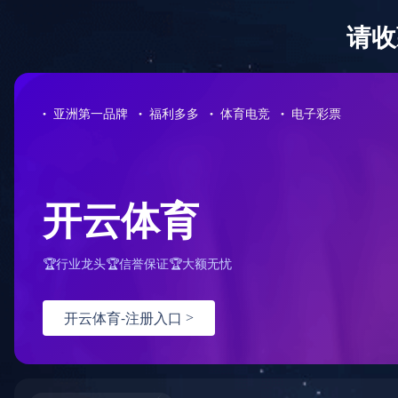
米兰体育平台官方网站
米兰体育平台官方
关于我们
新闻动态
网站-米兰（中
国）