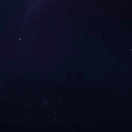
国）
/
关于我们
/
新闻动态
/
招标采购
/
工程咨询
/
项目管理
/
 rights
电话：0471-5223613（张宝桐）
投诉电话：0471-5223607（总师办）、0471-522
邮箱：imzs@med10best.com 网址：//med10best.co