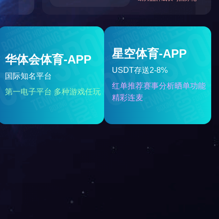
同约定的服务范围，全力推进《赛罕区2025年上网
报告》出具等核心工作。服务过程中，严格把控质量
政策要求，高效完成初选申报方案编制。方案明确了
定了 “挂网公告 — 企业报名 — 材料编制 — 递
人民政府官网发布初选公告，明确报名要求及时间节
发送初选方案，保障企业及时获取申报指引。
申报材料接收工作。
律及标准，为评审工作的专业性、权威性提供保障。
网消纳风电项目开发企业初选评审报告》。
撰稿人：赛娜