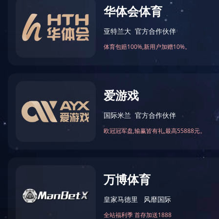
节能环保
Energy Saving And Environmental Protection
公司简介
资质荣誉
照委
行业地位
专业团队
目规
展部