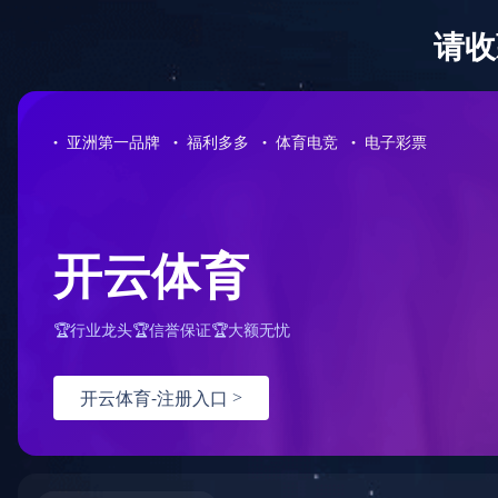
米兰体育平台官方网站
米兰体育平台官方
关于我们
新闻动态
网站-米兰（中
国）