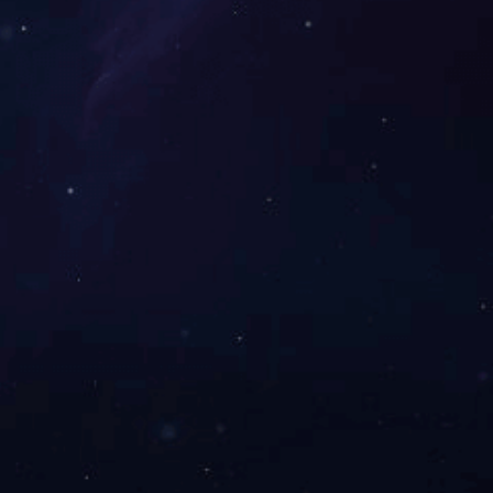
本文系原创稿件，仅代表作者立场，任何单位以及个人未经许可，不得擅
国）
/
关于我们
/
新闻动态
/
招标采购
/
工程咨询
/
项目管理
/
 rights
电话：0471-5223613（张宝桐）
投诉电话：0471-5223607（总师办）、0471-522